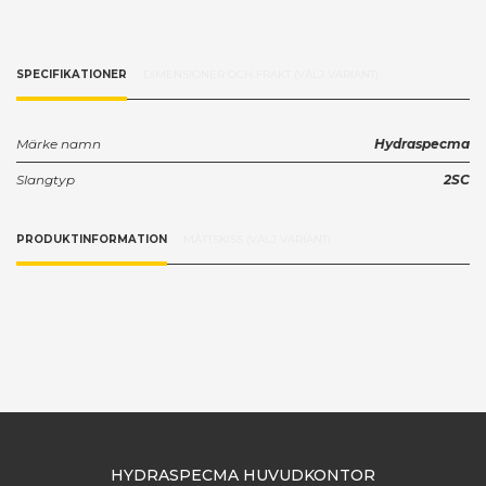
SPECIFIKATIONER
DIMENSIONER OCH FRAKT (VÄLJ VARIANT)
Märke namn
Hydraspecma
Slangtyp
2SC
PRODUKTINFORMATION
MÅTTSKISS (VÄLJ VARIANT)
HYDRASPECMA HUVUDKONTOR