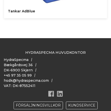
Tankar AdBlue
HYDRASPECMA HUVUDKONTOR
HydraSpecma
Bækgårdsvej 36
DK-6900 Skjern
+45 97 35 05 99
hsdk@hydraspecma.com
VAT: DK-87552411
FÖRSÄLJNINGSVILLKOR
KUNDSERVICE