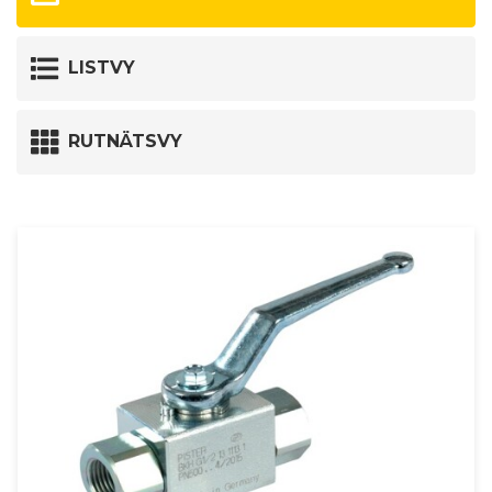
LISTVY
RUTNÄTSVY