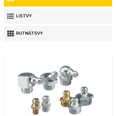
LISTVY
RUTNÄTSVY