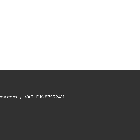
ma.com
VAT: DK-87552411