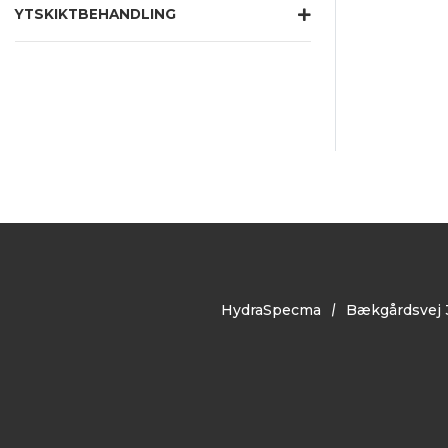
YTSKIKTBEHANDLING
HydraSpecma
Bækgårdsvej 