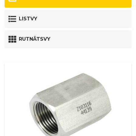
LISTVY
RUTNÄTSVY