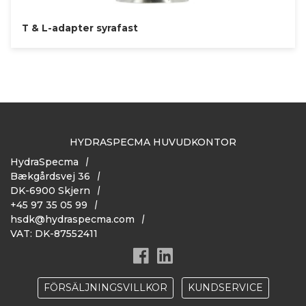
T & L-adapter syrafast
HYDRASPECMA HUVUDKONTOR
HydraSpecma
Bækgårdsvej 36
DK-6900 Skjern
+45 97 35 05 99
hsdk@hydraspecma.com
VAT: DK-87552411
FÖRSÄLJNINGSVILLKOR
KUNDSERVICE