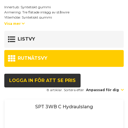
Innertub: Syntetiskt gummi
Armering: Tre flätade inlägg av stålwire
Ytterhölje: Syntetiskt gummi
Temp.omr: -40°C till +120°C
Visa mer
Standard: HIPAC 3SK
Kännetecken: Testad upp till 500.000 tryckimpulser.
LISTVY
För övriga uppgifter se tabell nedan.
RUTNÄTSVY
LOGGA IN FÖR ATT SE PRIS
8 artiklar. Sortera efter
Anpassad för dig
SPT 3WB C Hydraulslang