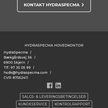
KONTAKT HYDRASPECMA
HYDRASPECMA HOVEDKONTOR
HydraSpecma
Bækgårdsvej 36
6900 Skjern
Tlf.: 97 35 05 99
hsdk@hydraspecma.com
CVR: 87552411
SALGS- & LEVERINGSBETINGELSER
KUNDESERVICE
KONTROLRAPPORT