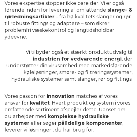
Vores ekspertise stopper ikke bare der. Vi er også
førende inden for levering af omfattende
slange- &
rørledningsartikler
– fra højkvalitets slanger og rør
til robuste fittings og adaptere – som sikrer
problemfri væskekontrol og langtidsholdbar
ydeevne.
Vi tilbyder også et stærkt produktudvalg til
industrien for vedvarende energi
, der
understøtter din virksomhed med markedsførende
køleløsninger
, smøre- og filtreringssystemer,
hydrauliske systemer
samt slanger, rør og fittings.
Vores passion for
innovation
matches af vores
ansvar for
kvalitet
. Hvert produkt og system i vores
omfattende sortiment afspejler dette. Uanset om
du arbejder med
komplekse
hydrauliske
systemer
eller søger
pålidelige
komponenter
,
leverer vi løsningen, du har brug for.