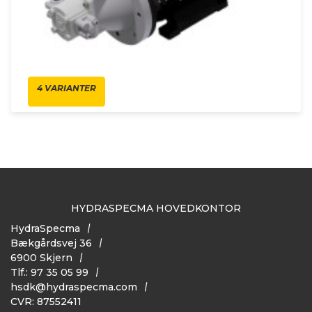
4 VARIANTER
HYDRASPECMA HOVEDKONTOR
HydraSpecma
Bækgårdsvej 36
6900 Skjern
Tlf.: 97 35 05 99
hsdk@hydraspecma.com
CVR: 87552411