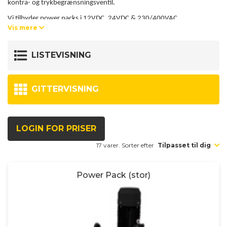
kontra- og trykbegrænsningsventil.
Vi tilbyder power packs i 12VDC, 24VDC & 230/400VAC.
Vis mere
Manometer, manøvre- og hjælpeventiler kan monteres direkte i
flangen.
LISTEVISNING
Alle Power Packs bliver afprøvet og ventilerne funktionstestes.
Dokumentationen arkiveres under det fortløbende serienummer.
GITTERVISNING
LOGIN FOR PRISER
17 varer. Sorter efter
Tilpasset til dig
Power Pack (stor)