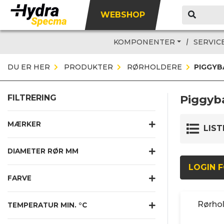
WEBSHOP
KOMPONENTER
SERVIC
DU ER HER
PRODUKTER
RØRHOLDERE
PIGGYB
Piggyb
FILTRERING
MÆRKER
LIST
DIAMETER RØR MM
LOGIN F
FARVE
Rørhol
TEMPERATUR MIN. °C