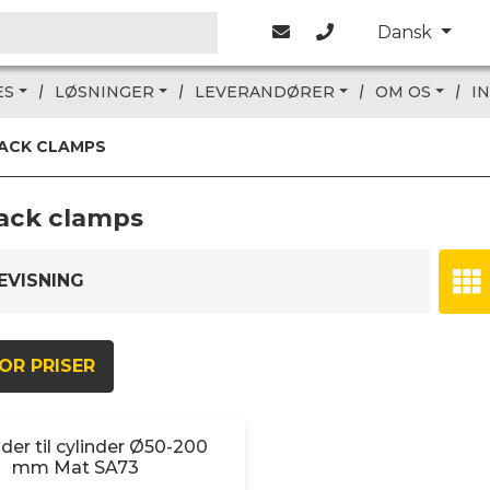
Dansk
ES
LØSNINGER
LEVERANDØRER
OM OS
I
ACK CLAMPS
ack clamps
EVISNING
OR PRISER
der til cylinder Ø50-200
mm Mat SA73