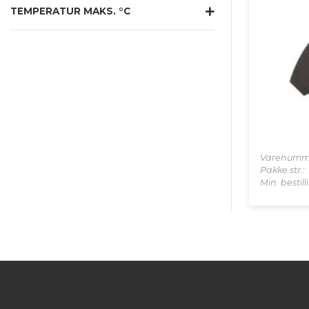
TEMPERATUR MAKS. °C
Varenumm
Pakke str.:
Min. bestil