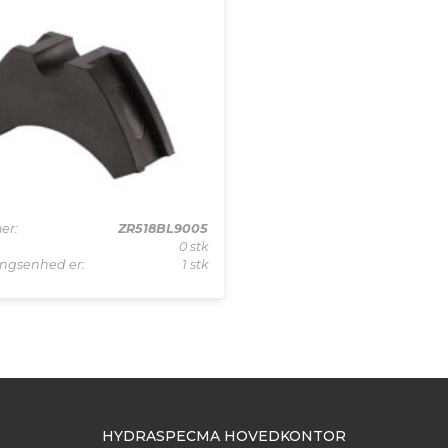
er:
ZR518BL9005
0 stk
lingsenhed er:
1 stk
HYDRASPECMA HOVEDKONTOR