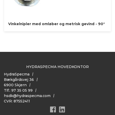
Vinkelnipler med omløber og metrisk gevind - 90°
HYDRASPECMA HOVEDKONTOR
HydraSpecma
Bækgårdsvej 36
6900 Skjern
Tlf.: 97 35 05 99
hsdk@hydraspecma.com
CVR: 87552411