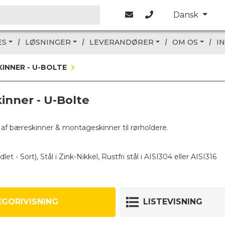
Dansk
ES
LØSNINGER
LEVERANDØRER
OM OS
I
INNER - U-BOLTE
inner - U-Bolte
 af bæreskinner & montageskinner til rørholdere.
let - Sort), Stål i Zink-Nikkel, Rustfri stål i AISI304 eller AISI316
S30
le standard og twin serie rørholdere fra Stauff. DIN 3015-1 + 3
EGORIVISNING
LISTEVISNING
le svær serie rørholdere fra Stauff - DIN 3015-2