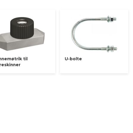
 rørholdere, så kontakt vores salgsafdeling på tel:+4597350599
, så du får den rigtige løsning i første omgang.
nnemøtrik til
U-bolte
eskinner