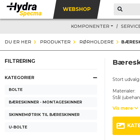
WEBSHOP
KOMPONENTER
SERVIC
DU ER HER
PRODUKTER
RØRHOLDERE
BÆRESK
Bæresk
FILTRERING
KATEGORIER
Stort udvalg
BOLTE
Materialer:
Stål (ubehand
BÆRESKINNER - MONTAGESKINNER
Vis mere
Typer:
SKINNEMØTRIK TIL BÆRESKINNER
TS11/TS14/T
Passer til al
KAT
U-BOLTE
STSV
Passer til al