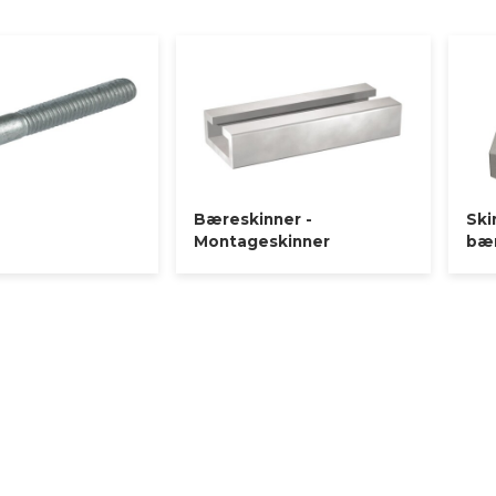
for hjælp til valg af den bedste løsning til dit næste projekt med
hsdk@hydraspecma.com
å
Her sidder vi klar med rådgivning
Bæreskinner -
Ski
Montageskinner
bær