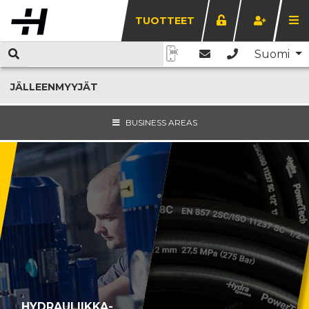
TUOTTEET
Suomi
JÄLLEENMYYJÄT
BUSINESS AREAS
HYDRAULIIKKA-