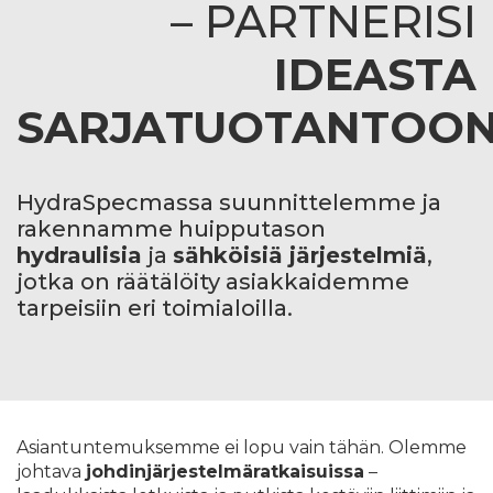
– PARTNERISI
IDEASTA
SARJATUOTANTOO
HydraSpecmassa suunnittelemme ja
rakennamme huipputason
hydraulisia
ja
sähköisiä järjestelmiä
,
jotka on räätälöity asiakkaidemme
tarpeisiin eri toimialoilla.
Asiantuntemuksemme ei lopu vain tähän. Olemme
johtava
johdinjärjestelmäratkaisuissa
–