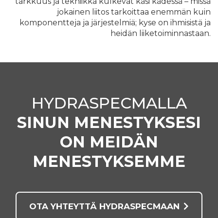
tarkkuus ja tekniikka kulkevat käsi kädessä – missä
jokainen liitos tarkoittaa enemmän kuin
komponentteja ja järjestelmiä; kyse on ihmisistä ja
heidän liiketoiminnastaan.
HYDRASPECMALLA
SINUN MENESTYKSESI
ON MEIDÄN
MENESTYKSEMME
OTA YHTEYTTÄ HYDRASPECMAAN