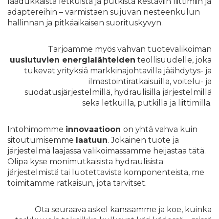
laadukkaista
letkuista
ja
putkista
kestäviin
liittimiin
ja
adaptereihin
– varmistaen sujuvan nesteenkulun
hallinnan ja pitkäaikaisen suorituskyvyn.
Tarjoamme myös vahvan tuotevalikoiman
uusiutuvien energialähteiden
teollisuudelle, joka
tukevat yrityksiä markkinajohtavilla
jäähdytys- ja
ilmastointiratkaisuilla
, voitelu- ja
suodatusjärjestelmillä,
hydraulisilla järjestelmillä
sekä
letkuilla, putkilla ja liittimillä
.
Intohimomme
innovaatioon
on yhtä vahva kuin
sitoutumisemme
laatuun
. Jokainen tuote ja
järjestelmä laajassa valikoimassamme heijastaa tätä.
Olipa kyse monimutkaisista
hydraulisista
järjestelmistä
tai luotettavista
komponenteista
, me
toimitamme ratkaisun, jota tarvitset.
Ota seuraava askel kanssamme ja koe, kuinka