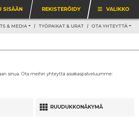
U SISÄÄN
REKISTERÖIDY
VALIKKO
TS & MEDIA
TYÖPAIKAT & URAT
OTA YHTEYTTÄ
maan sinua. Ota meihin yhteyttä asiakaspalveluumme:
RUUDUKKONÄKYMÄ