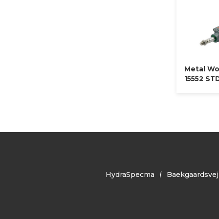
Metal Wor
15552 ST
HydraSpecma
Baekgaardsvej