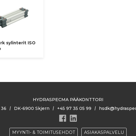
k sylinterit ISO
D
HYDRASPECMA PÄÄKONTTORI
 36
DK-6900 Skjern
+45 97 35 05 99
hsdk@hydraspe
MYYNTI- & TOIMITUSEHDOT
ASIAKASPALVELU