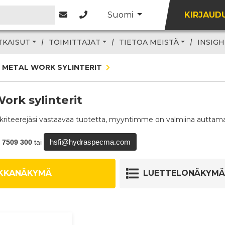
Suomi
KIRJAUD
TKAISUT
TOIMITTAJAT
TIETOA MEISTÄ
INSIGH
METAL WORK SYLINTERIT
ork sylinterit
 kriteerejäsi vastaavaa tuotetta, myyntimme on valmiina autta
hsfi@hydraspecma.com
0 7509 300
tai
KKANÄKYMÄ
LUETTELONÄKYMÄ