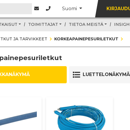
Suomi
KIRJAUD
TKAISUT
TOIMITTAJAT
TIETOA MEISTÄ
INSIGH
ETKUT JA TARVIKKEET
KORKEAPAINEPESURILETKUT
painepesuriletkut
KKANÄKYMÄ
LUETTELONÄKYMÄ