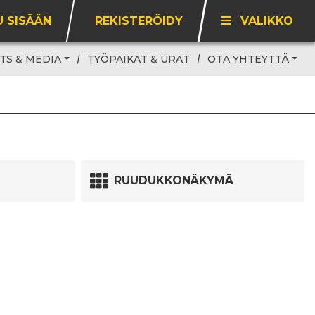
U SISÄÄN
REKISTERÖIDY
VALIKKO
TS & MEDIA
TYÖPAIKAT & URAT
OTA YHTEYTTÄ
RUUDUKKONÄKYMÄ