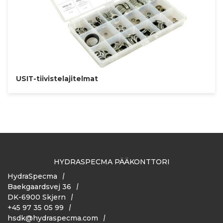
USIT-tiivistelajitelmat
HYDRASPECMA PÄÄKONTTORI
HydraSpecma
Baekgaardsvej 36
DK-6900 Skjern
+45 97 35 05 99
hsdk@hydraspecma.com