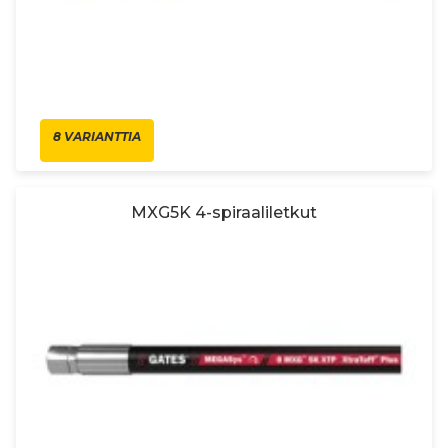
8 VARIANTTIA
MXG5K 4-spiraaliletkut