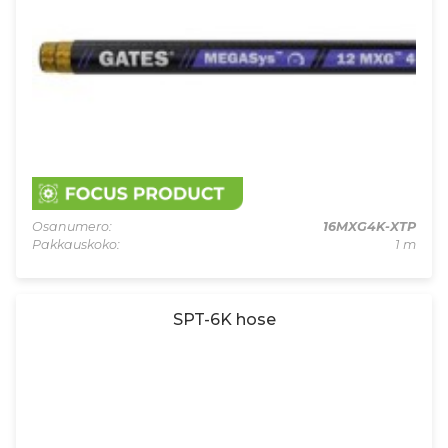
Osanumero:
16MXG4K-XTP
Pakkauskoko:
1 m
SPT-6K hose