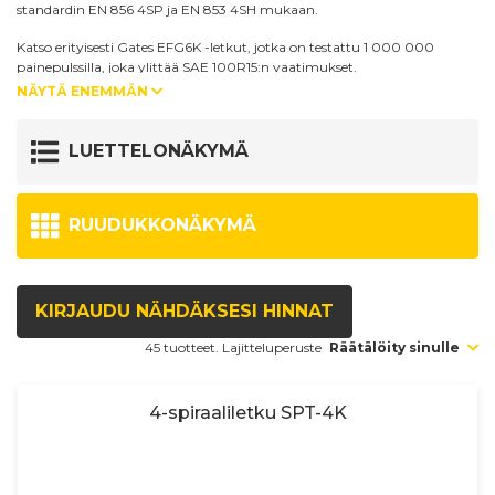
standardin EN 856 4SP ja EN 853 4SH mukaan.
Katso erityisesti Gates EFG6K -letkut, jotka on testattu 1 000 000
painepulssilla, joka ylittää SAE 100R15:n vaatimukset.
NÄYTÄ ENEMMÄN
Käytä EFG6K -letkujen kanssa vain gates omia liittimiä. GS-sarjan
liittimiä ko'oissa 3/8" - 1.1/4" ja GSM-sarjan liittimiä ko'oissa 1.1/2" - 2".
LUETTELONÄKYMÄ
RUUDUKKONÄKYMÄ
KIRJAUDU NÄHDÄKSESI HINNAT
45 tuotteet. Lajitteluperuste
Räätälöity sinulle
4-spiraaliletku SPT-4K