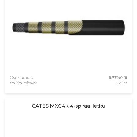
Osanumero:
SPT4K-16
Pakkauskoko:
300 m
GATES MXG4K 4-spiraaliletku