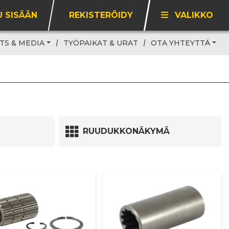
U SISÄÄN
REKISTERÖIDY
VALIKKO
TS & MEDIA
TYÖPAIKAT & URAT
OTA YHTEYTTÄ
RUUDUKKONÄKYMÄ