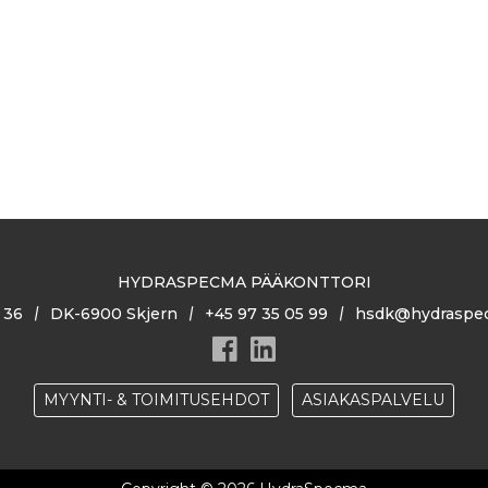
HYDRASPECMA PÄÄKONTTORI
 36
DK-6900 Skjern
+45 97 35 05 99
hsdk@hydraspe
MYYNTI- & TOIMITUSEHDOT
ASIAKASPALVELU