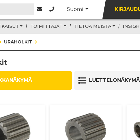
Suomi
KIRJAUD
TKAISUT
TOIMITTAJAT
TIETOA MEISTÄ
INSIGH
URAHOLKIT
it
KKANÄKYMÄ
LUETTELONÄKYMÄ