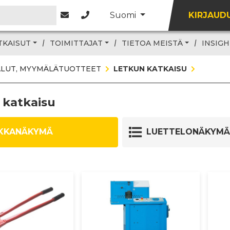
Suomi
KIRJAUD
TKAISUT
TOIMITTAJAT
TIETOA MEISTÄ
INSIGH
ALUT, MYYMÄLÄTUOTTEET
LETKUN KATKAISU
 katkaisu
KKANÄKYMÄ
LUETTELONÄKYMÄ