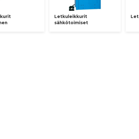
kurit
Letkuleikkurit
Let
nen
sähkötoimiset