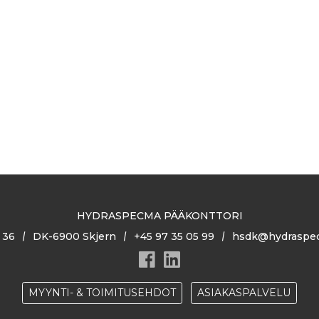
HYDRASPECMA PÄÄKONTTORI
 36
DK-6900 Skjern
+45 97 35 05 99
hsdk@hydraspe
MYYNTI- & TOIMITUSEHDOT
ASIAKASPALVELU