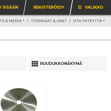
U SISÄÄN
REKISTERÖIDY
VALIKKO
TS & MEDIA
TYÖPAIKAT & URAT
OTA YHTEYTTÄ
RUUDUKKONÄKYMÄ