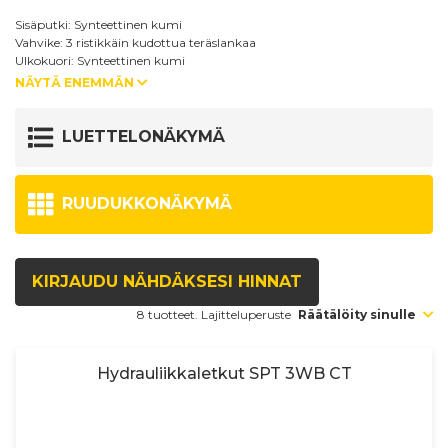
Sisäputki: Synteettinen kumi
Vahvike: 3 ristikkäin kudottua teräslankaa
Ulkokuori: Synteettinen kumi
Lämpötila-alue: -40°C - +120°C
NÄYTÄ ENEMMÄN
Standardi: HIPAC 3SK
Ominaisuudet: Testattu jopa 500 000 paineimpulssiin asti.
LUETTELONÄKYMÄ
RUUDUKKONÄKYMÄ
KIRJAUDU NÄHDÄKSESI HINNAT
8 tuotteet. Lajitteluperuste
Räätälöity sinulle
Hydrauliikkaletkut SPT 3WB CT