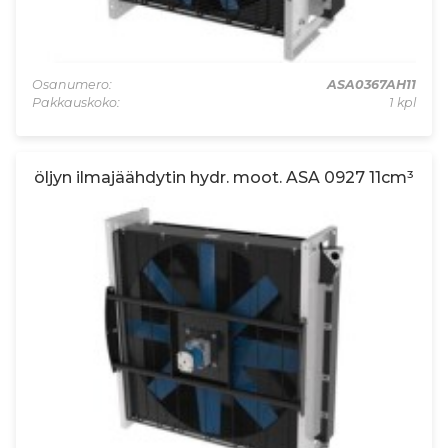
Osanumero:
ASA0367AH11
Pakkauskoko:
1 kpl
öljyn ilmajäähdytin hydr. moot. ASA 0927 11cm³