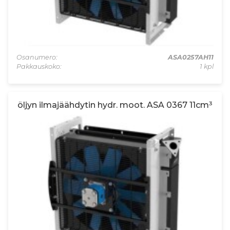
Osanumero:
ASA0257AH11
Pakkauskoko:
1 kpl
öljyn ilmajäähdytin hydr. moot. ASA 0367 11cm³