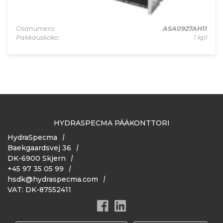
Osanumero:
ASA0927AH11
Pakkauskoko:
1 kpl
HYDRASPECMA PÄÄKONTTORI
HydraSpecma
Baekgaardsvej 36
DK-6900 Skjern
+45 97 35 05 99
hsdk@hydraspecma.com
VAT: DK-87552411