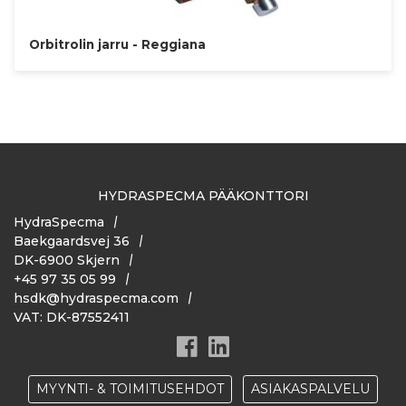
Orbitrolin jarru - Reggiana
HYDRASPECMA PÄÄKONTTORI
HydraSpecma
Baekgaardsvej 36
DK-6900 Skjern
+45 97 35 05 99
hsdk@hydraspecma.com
VAT: DK-87552411
MYYNTI- & TOIMITUSEHDOT
ASIAKASPALVELU