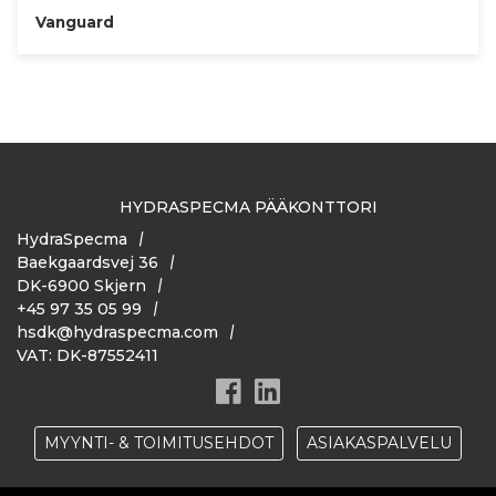
Vanguard
HYDRASPECMA PÄÄKONTTORI
HydraSpecma
Baekgaardsvej 36
DK-6900 Skjern
+45 97 35 05 99
hsdk@hydraspecma.com
VAT: DK-87552411
MYYNTI- & TOIMITUSEHDOT
ASIAKASPALVELU