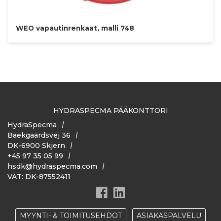
WEO vapautinrenkaat, malli 748
HYDRASPECMA PÄÄKONTTORI
HydraSpecma
Baekgaardsvej 36
DK-6900 Skjern
+45 97 35 05 99
hsdk@hydraspecma.com
VAT: DK-87552411
MYYNTI- & TOIMITUSEHDOT
ASIAKASPALVELU