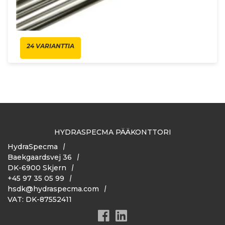
24 VARIANTTIA
HYDRASPECMA PÄÄKONTTORI
HydraSpecma
Baekgaardsvej 36
DK-6900 Skjern
+45 97 35 05 99
hsdk@hydraspecma.com
VAT: DK-87552411