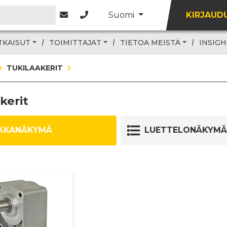
Suomi
KIRJAUD
TKAISUT
TOIMITTAJAT
TIETOA MEISTÄ
INSIGH
TUKILAAKERIT
kerit
KKANÄKYMÄ
LUETTELONÄKYMÄ