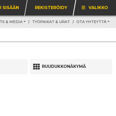
U SISÄÄN
REKISTERÖIDY
VALIKKO
TS & MEDIA
TYÖPAIKAT & URAT
OTA YHTEYTTÄ
RUUDUKKONÄKYMÄ