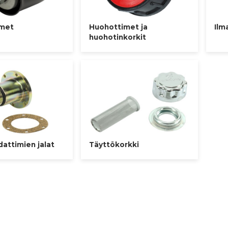
imet
Huohottimet ja
Ilm
huohotinkorkit
attimien jalat
Täyttökorkki