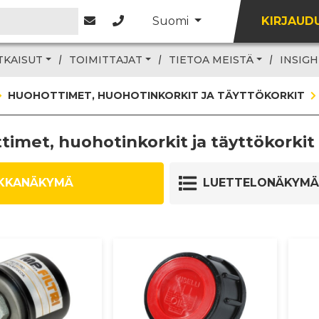
Suomi
KIRJAUD
TKAISUT
TOIMITTAJAT
TIETOA MEISTÄ
INSIGH
HUOHOTTIMET, HUOHOTINKORKIT JA TÄYTTÖKORKIT
imet, huohotinkorkit ja täyttökorkit
KKANÄKYMÄ
LUETTELONÄKYMÄ