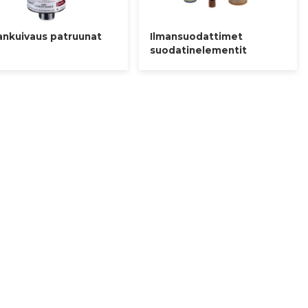
ankuivaus patruunat
Ilmansuodattimet
suodatinelementit