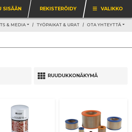
U SISÄÄN
REKISTERÖIDY
VALIKKO
TS & MEDIA
TYÖPAIKAT & URAT
OTA YHTEYTTÄ
RUUDUKKONÄKYMÄ