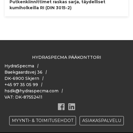
Putkenkiinnittimet raskas sarja, täydelliset
kumiholkeilla RI (DIN 3015-2)
HYDRASPECMA PÄÄKONTTORI
HydraSpecma
Baekgaardsvej 36
DK-6900 Skjern
+45 97 35 05 99
hsdk@hydraspecma.com
VAT: DK-87552411
MYYNTI- & TOIMITUSEHDOT
ASIAKASPALVELU