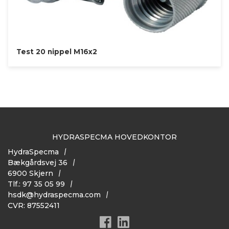
Test 20 nippel M16x2
HYDRASPECMA HOVEDKONTOR
HydraSpecma
Bækgårdsvej 36
6900 Skjern
Tlf.: 97 35 05 99
hsdk@hydraspecma.com
CVR: 87552411