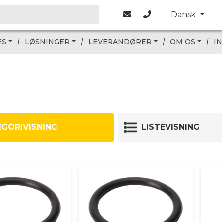
Dansk
ES
LØSNINGER
LEVERANDØRER
OM OS
I
e
EGORIVISNING
LISTEVISNING