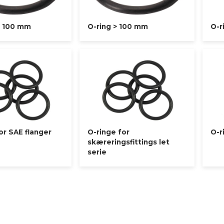
- 100 mm
O-ring > 100 mm
O-r
or SAE flanger
O-ringe for
O-r
skæreringsfittings let
serie