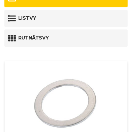
LISTVY
RUTNÄTSVY