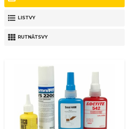
LISTVY
RUTNÄTSVY