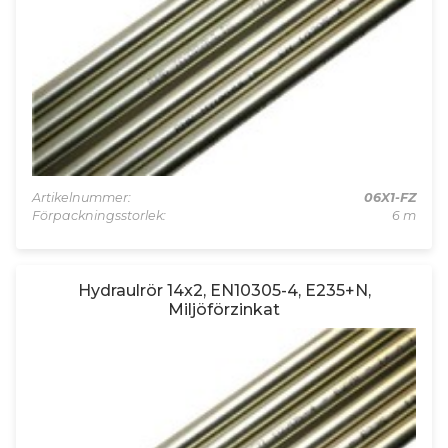
Artikelnummer:
06X1-FZ
Förpackningsstorlek:
6 m
Hydraulrör 14x2, EN10305-4, E235+N,
Miljöförzinkat