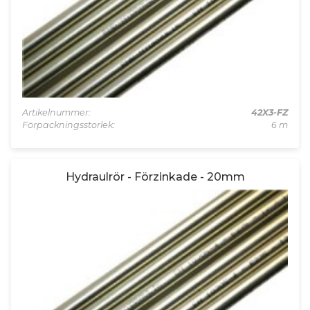
Artikelnummer:
42X3-FZ
Förpackningsstorlek:
6 m
Hydraulrör - Förzinkade - 20mm