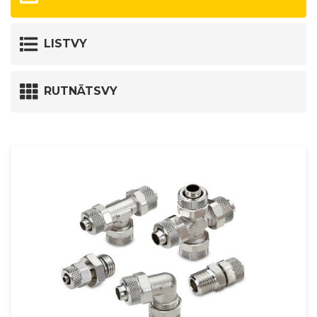
LISTVY
RUTNÄTSVY