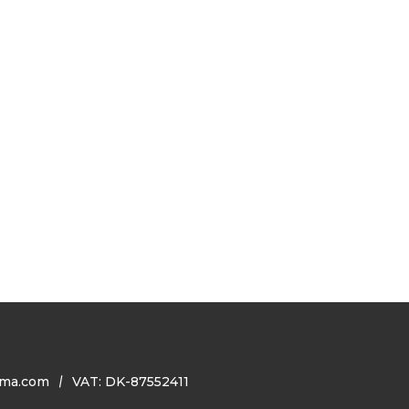
ma.com
VAT: DK-87552411