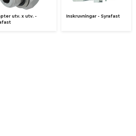
pter utv. x utv. -
Inskruvningar - Syrafast
afast