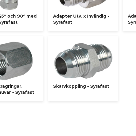
45° och 90° med
Adapter Utv. x Invändig -
Ada
Syrafast
Syrafast
Syr
kragringar,
Skarvkoppling - Syrafast
huvar - Syrafast