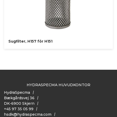
Sugfilter, H157 för H151
HYDRASPECMA HUVUDKONTOR
HydraSpecma
Bækgårdsvej 36
DK-6900 Skjern
+45 97 35 05 99
hsdk@hydraspecma.com