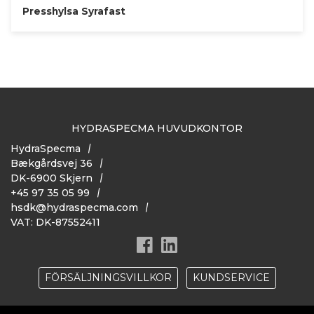
Presshylsa Syrafast
HYDRASPECMA HUVUDKONTOR
HydraSpecma
Bækgårdsvej 36
DK-6900 Skjern
+45 97 35 05 99
hsdk@hydraspecma.com
VAT: DK-87552411
FÖRSÄLJNINGSVILLKOR
KUNDSERVICE