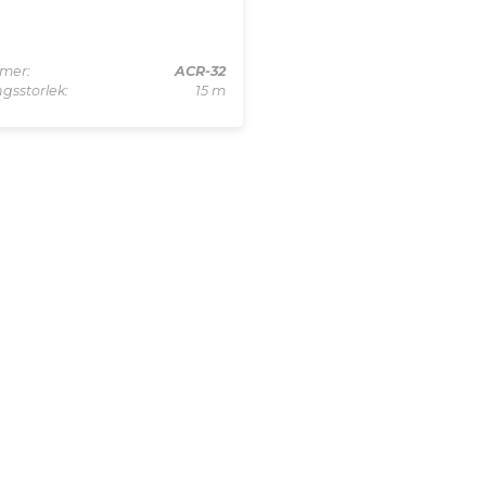
mer:
ACR-32
gsstorlek:
15 m