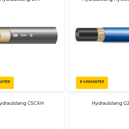
ANTER
8 VARIANTER
ydraulslang C5CXH
Hydraulslang G