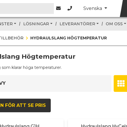
Svenska
NSTER
LÖSNINGAR
LEVERANTÖRER
OM OSS
TILLBEHÖR
HYDRAULSLANG HÖGTEMPERATUR
lslang Högtemperatur
 som klarar höga temperaturer.
VY
N FÖR ATT SE PRIS
Hydraulslang G1H
Hydraulslang HyCels