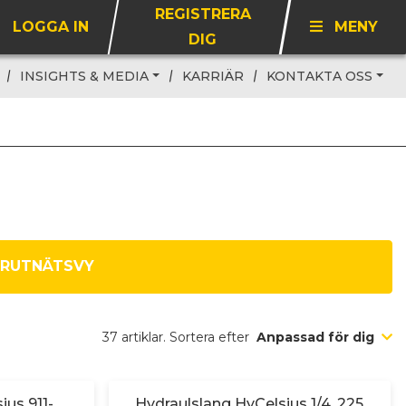
REGISTRERA
LOGGA IN
MENY
DIG
INSIGHTS & MEDIA
KARRIÄR
KONTAKTA OSS
RUTNÄTSVY
37 artiklar. Sortera efter
Anpassad för dig
ius 911-
Hydraulslang HyCelsius 1/4, 225