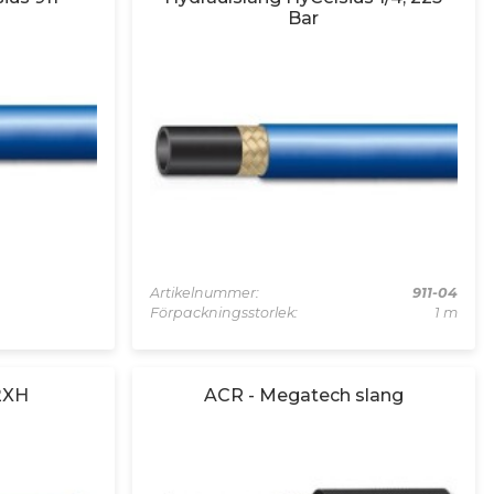
Bar
Artikelnummer:
911-04
Förpackningsstorlek:
1 m
2XH
ACR - Megatech slang