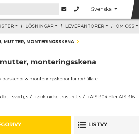
Svenska
NSTER
LÖSNINGAR
LEVERANTÖRER
OM OSS
, MUTTER, MONTERINGSSKENA
, mutter, monteringsskena
av bärskenor & monteringsskenor för rörhållare.
at - svart), stål i zink-nickel, rostfritt stål i AISI304 eller AISI316
S30
tandard- och dubbelserierörhållare från Stauff. DIN 3015-1 + 3
EGORIVY
LISTVY
unga serier rörhållare från Stauff - DIN 3015-2