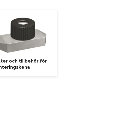
rörhållare, kontakta vår försäljningsavdelning Här står vi redo
ter och tillbehör för
teringskena