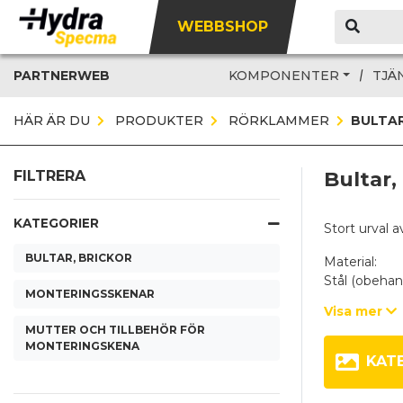
WEBBSHOP
PARTNERWEB
KOMPONENTER
TJÄ
HÄR ÄR DU
PRODUKTER
RÖRKLAMMER
BULTAR
Bultar
FILTRERA
KATEGORIER
Stort urval 
BULTAR, BRICKOR
Material:
Stål (obehandl
MONTERINGSSKENAR
Visa mer
Typer:
MUTTER OCH TILLBEHÖR FÖR
TS11 /TS14/T
MONTERINGSKENA
Passar alla s
KAT
STSV
Passar alla t