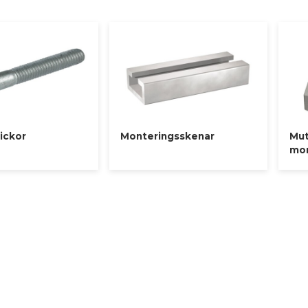
jälp med att välja den bästa lösningen för ditt nästa projekt med 
t du får rätt lösning i första hand.
rickor
Monteringsskenar
Mut
mon