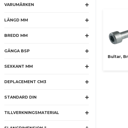
VARUMÄRKEN
Behöver du h
med råd så at
LÄNGD MM
BREDD MM
GÄNGA BSP
Bultar, B
SEXKANT MM
DEPLACEMENT CM3
STANDARD DIN
TILLVERKNINGSMATERIAL