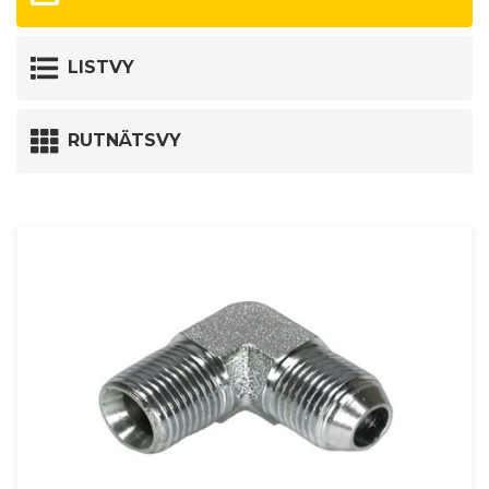
LISTVY
RUTNÄTSVY