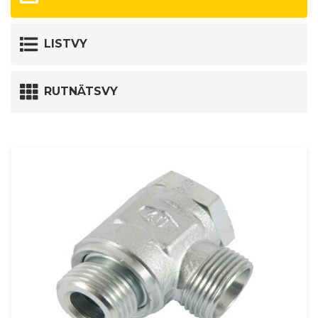
LISTVY
RUTNÄTSVY