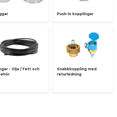
ggar
Push-in kopplingar
ngar - Olja / Fett och
Snabbkoppling med
lbehör
returledning