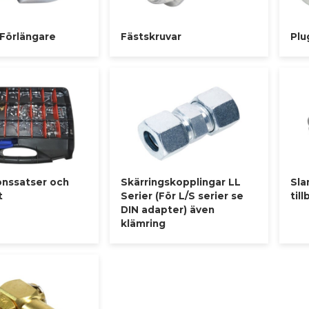
/Förlängare
Fästskruvar
Plu
onssatser och
Skärringskopplingar LL
Sla
t
Serier (För L/S serier se
til
DIN adapter) även
klämring