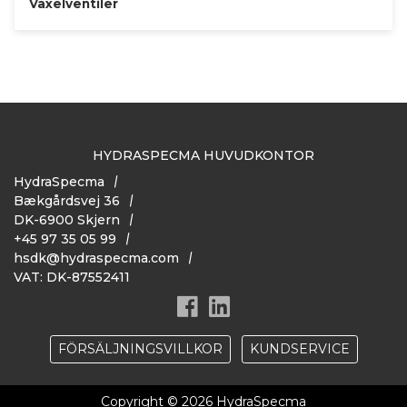
Växelventiler
HYDRASPECMA HUVUDKONTOR
HydraSpecma
Bækgårdsvej 36
DK-6900 Skjern
+45 97 35 05 99
hsdk@hydraspecma.com
VAT: DK-87552411
FÖRSÄLJNINGSVILLKOR
KUNDSERVICE
Copyright © 2026 HydraSpecma