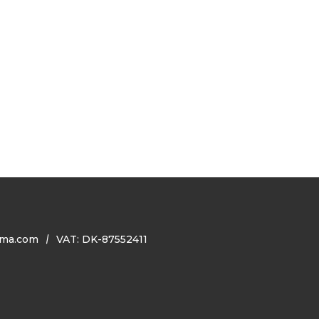
ma.com
VAT: DK-87552411