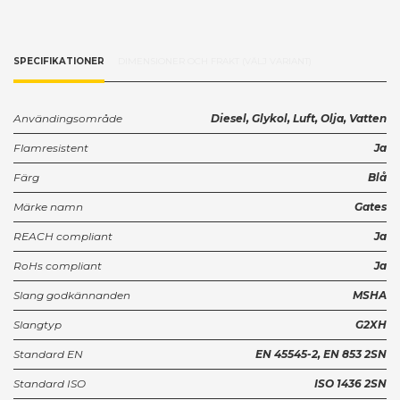
SPECIFIKATIONER
DIMENSIONER OCH FRAKT (VÄLJ VARIANT)
Användingsområde
Diesel, Glykol, Luft, Olja, Vatten
Flamresistent
Ja
Färg
Blå
Märke namn
Gates
REACH compliant
Ja
RoHs compliant
Ja
Slang godkännanden
MSHA
Slangtyp
G2XH
Standard EN
EN 45545-2, EN 853 2SN
Standard ISO
ISO 1436 2SN