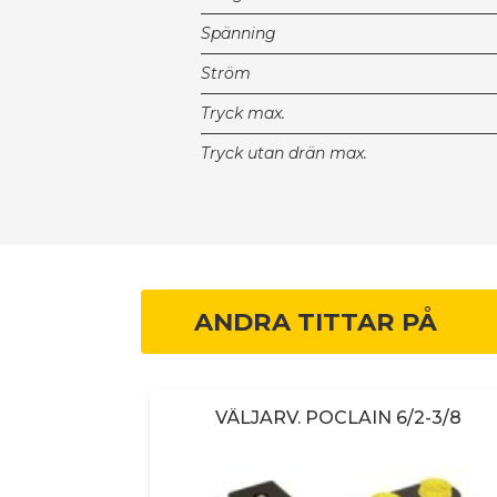
Spänning
Ström
Tryck max.
Tryck utan drän max.
ANDRA TITTAR PÅ
 Orta EDF
VÄLJARV. POCLAIN 6/2-3/8