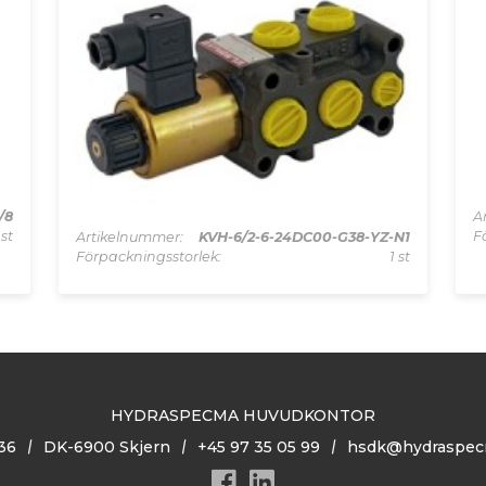
/8
A
 st
F
Artikelnummer:
KVH-6/2-6-24DC00-G38-YZ-N1
Förpackningsstorlek:
1 st
HYDRASPECMA HUVUDKONTOR
36
DK-6900 Skjern
+45 97 35 05 99
hsdk@hydraspec