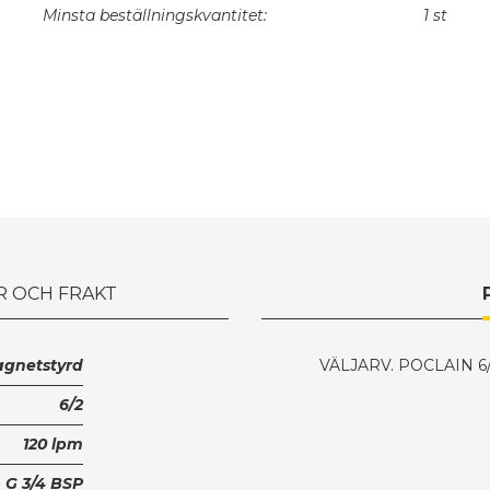
Minsta beställningskvantitet:
1 st
R OCH FRAKT
gnetstyrd
VÄLJARV. POCLAIN 6/
6/2
120 lpm
G 3/4 BSP