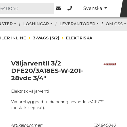
Svenska
NSTER
LÖSNINGAR
LEVERANTÖRER
OM OSS
ILER INLINE
3-VÄGS (3/2)
ELEKTRISKA
Väljarventil 3/2
DFE20/3A18ES-W-201-
28vdc 3/4"
Elektrisk väljarventil.
Vid ombyggnad till dränering användes 5GIU***
(beställs separat).
Artikelnummer:
12A640040