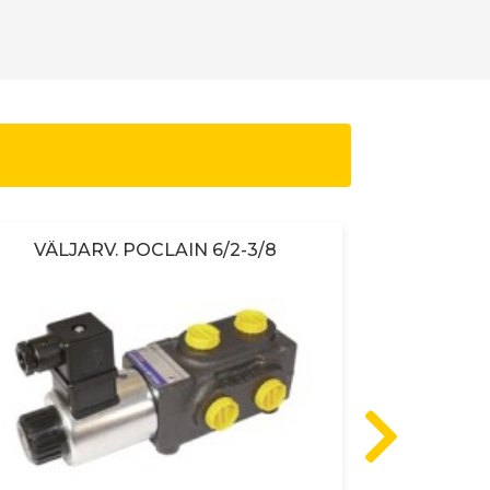
VÄLJARV. POCLAIN 6/2-3/8
Väljarvent
PMA