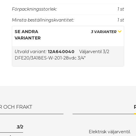
Förpackningsstorlek:
1 st
Minsta beställningskvantitet:
1 st
SE ANDRA
3 VARIANTER
VARIANTER
Utvald variant:
12A640040
Väljarventil 3/2
DFE20/3A18ES-W-201-28vdc 3/4"
R OCH FRAKT
3/2
Elektrisk väljarventil.