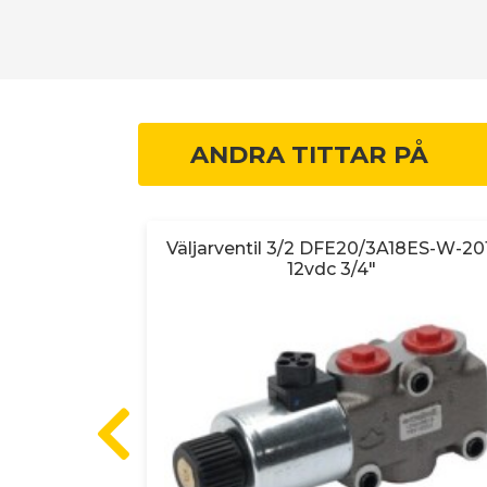
ANDRA TITTAR PÅ
 6/2
Väljarventil 3/2 DFE20/3A18ES-W-20
12vdc 3/4"