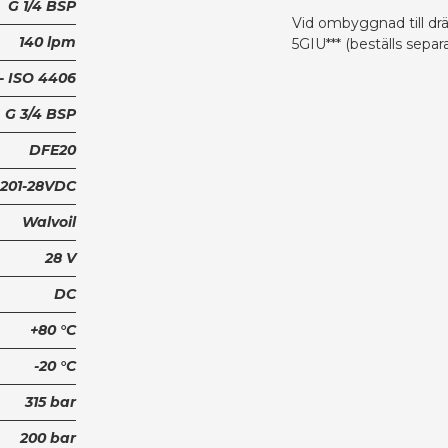
G 1/4 BSP
Vid ombyggnad till dr
140 lpm
5GIU*** (beställs separa
6 - ISO 4406
G 3/4 BSP
DFE20
201-28VDC
Walvoil
28 V
DC
+80 °C
-20 °C
315 bar
200 bar