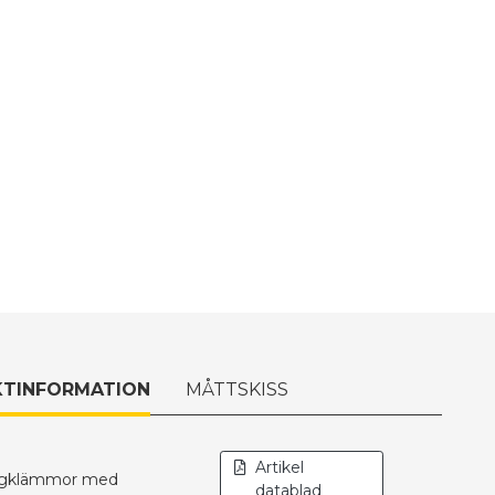
TINFORMATION
MÅTTSKISS
Artikel
angklämmor med
datablad