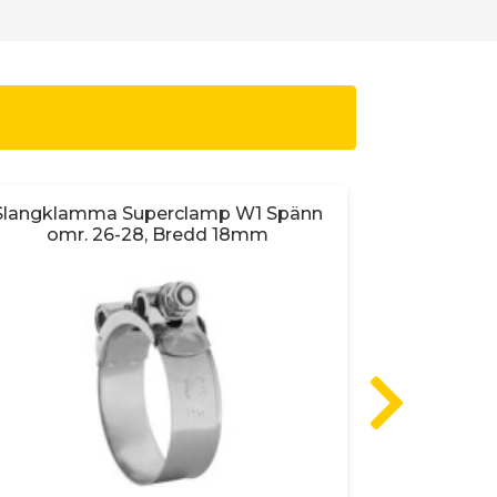
Slangklamma Superclamp W1 Spänn
Buntband 
omr. 26-28, Bredd 18mm