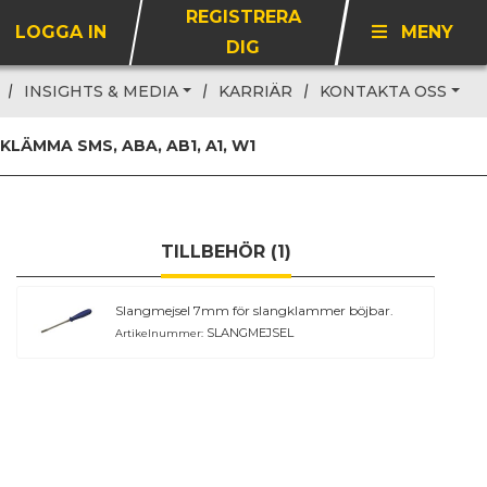
REGISTRERA
LOGGA IN
MENY
DIG
INSIGHTS & MEDIA
KARRIÄR
KONTAKTA OSS
KLÄMMA SMS, ABA, AB1, A1, W1
TILLBEHÖR (1)
Slangmejsel 7mm för slangklammer böjbar.
SLANGMEJSEL
Artikelnummer: