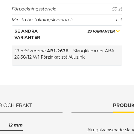
Förpackningsstorlek:
50 st
Minsta beställningskvantitet:
1 st
SE ANDRA
23 VARIANTER
VARIANTER
Utvald variant:
AB1-2638
Slangklammer ABA
26-38/12 W1 Förzinkat stål/Aluzink
R OCH FRAKT
PRODUK
12 mm
Alu-galvaniserade sl