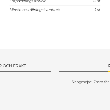
Förpackningsstorlek:
12 st
Minsta beställningskvantitet:
1 st
R OCH FRAKT
Slangmejsel 7mm för 