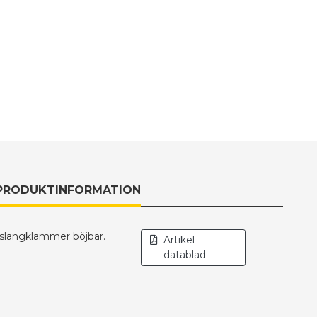
PRODUKTINFORMATION
slangklammer böjbar.
Artikel
datablad