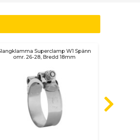
Slangklamma Superclamp W1 Spänn
SLANGKLA
omr. 26-28, Bredd 18mm