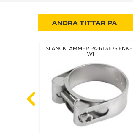
ANDRA TITTAR PÅ
and 8mm W2
SLANGKLAMMER PA-RI 31-35 ENKE
W1