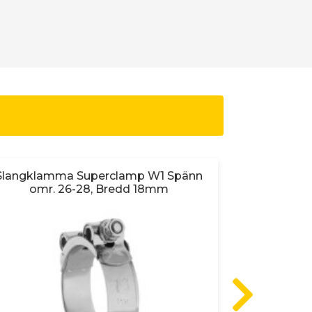
Slangklamma Superclamp W1 Spänn
Buntband 
omr. 26-28, Bredd 18mm