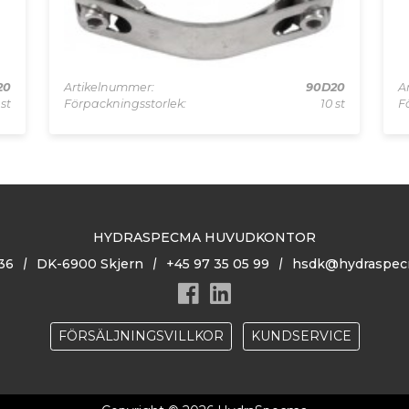
20
Artikelnummer:
90D20
A
 st
Förpackningsstorlek:
10 st
F
HYDRASPECMA HUVUDKONTOR
36
DK-6900 Skjern
+45 97 35 05 99
hsdk@hydraspec
FÖRSÄLJNINGSVILLKOR
KUNDSERVICE