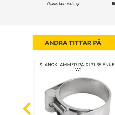
Ytskiktbehandling
E
ANDRA TITTAR PÅ
t W4,
SLANGKLAMMER PA-RI 31-35 ENKE
201,100st
W1