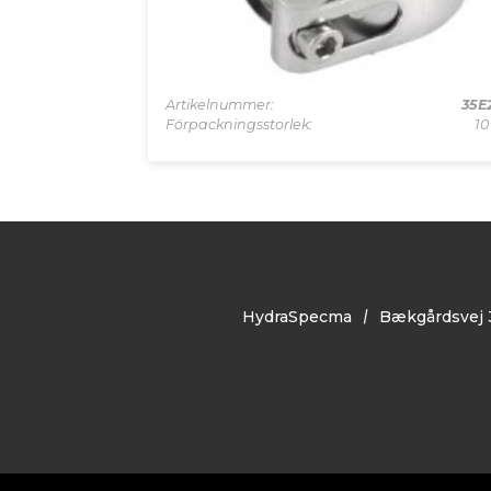
JS207
Artikelnummer:
35E
1 frp
Förpackningsstorlek:
10
HydraSpecma
Bækgårdsvej 