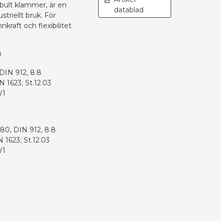
ult klammer, är en
datablad
striellt bruk. För
kraft och flexibilitet
0
DIN 912, 8.8
1623; St.12.03
W1
5
80, DIN 912, 8.8
1623; St.12.03
W1