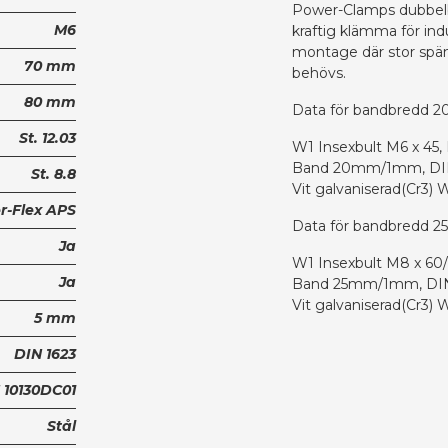
Power-Clamps dubbelb
M6
kraftig klämma för indu
montage där stor spänn
70 mm
behövs.
80 mm
Data för bandbredd 2
St. 12.03
W1 Insexbult M6 x 45, 
Band 20mm/1mm, DIN 
St. 8.8
Vit galvaniserad(Cr3) 
r-Flex APS
Data för bandbredd 2
Ja
W1 Insexbult M8 x 60/
Ja
Band 25mm/1mm, DIN 
Vit galvaniserad(Cr3) 
5 mm
DIN 1623
 10130DC01
Stål