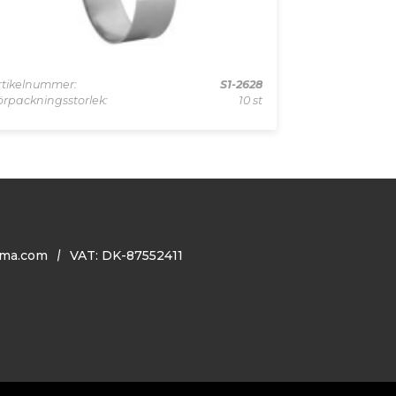
rtikelnummer:
S1-2628
Artikelnummer
örpackningsstorlek:
10 st
Förpackningss
ma.com
VAT: DK-87552411