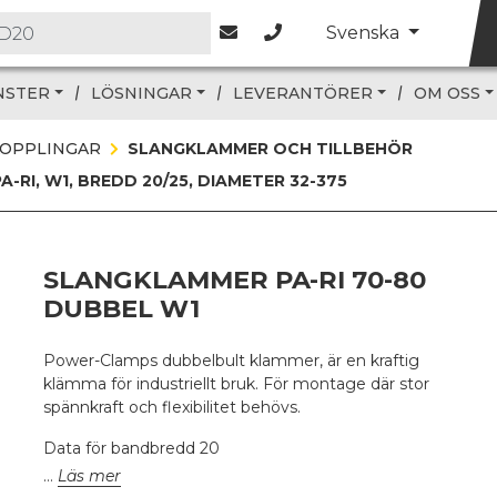
Svenska
NSTER
LÖSNINGAR
LEVERANTÖRER
OM OSS
KOPPLINGAR
SLANGKLAMMER OCH TILLBEHÖR
RI, W1, BREDD 20/25, DIAMETER 32-375
SLANGKLAMMER PA-RI 70-80
DUBBEL W1
Power-Clamps dubbelbult klammer, är en kraftig
klämma för industriellt bruk. För montage där stor
spännkraft och flexibilitet behövs.
Data för bandbredd 20
Läs mer
W1 Insexbult M6 x 45, DIN 912, 8.8